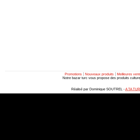
Promotions
Nouveaux produits
Meilleures ven
Notre bazar turc vous propose des produits culturels
Réalisé par Dominique SOUTREL -
A TA TU