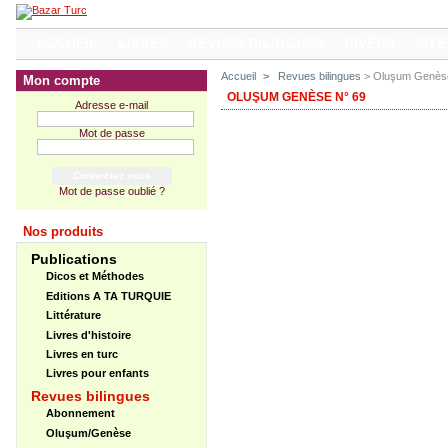
ACCUEIL
LIVRES
REVUES BILINGUES
DIVERS
SITE
Accueil
>
Revues bilingues
> Oluşum Genès
Mon compte
OLUŞUM GENÈSE N° 69
Adresse e-mail
Mot de passe
Mot de passe oublié ?
Nos produits
Publications
Dicos et Méthodes
Editions A TA TURQUIE
Littérature
Livres d'histoire
Livres en turc
Livres pour enfants
Revues bilingues
Abonnement
Oluşum/Genèse