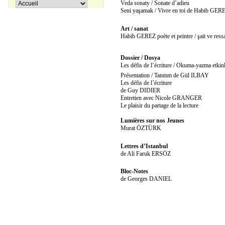
Pir Sultan Abdal
Veda sonaty / Sonate d’adieu
16,00 €
Seni yaşamak / Vivre en toi de Habib GER
Art / sanat
Habib GEREZ poète et peintre / şait ve r
Dossier / Dosya
Apprenons le turc ensemble, Tome
38,00 €
3
Les défis de l’écriture / Okuma-yazma etkinl
Présentation / Tanıtım de Gül ILBAY
Les défis de l’écriture
de Guy DIDIER
27,00 €
Coffret La trilogie d'Istanbul
Entretien avec Nicole GRANGER
Le plaisir du partage de la lecture
Lumières sur nos Jeunes
Murat ÖZTÜRK
Lettres d’Istanbul
de Ali Faruk ERSÖZ
Bloc-Notes
de Georges DANIEL