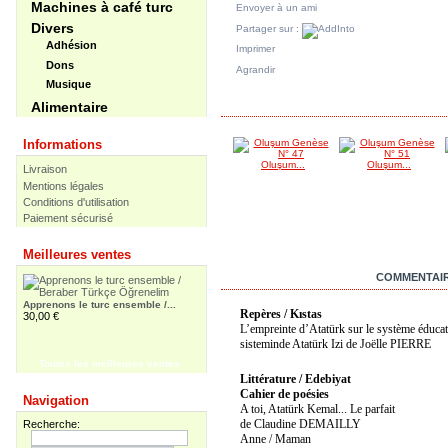
Machines à café turc
Envoyer à un ami
Divers
Partager sur :
Adhésion
Imprimer
Dons
Agrandir
Musique
DANS LA MÊME CATÉGORIE
Alimentaire
Informations
Oluşum...
Oluşum...
Livraison
Mentions légales
Conditions d'utilisation
Paiement sécurisé
Meilleures ventes
EN SAVOIR PLUS
COMMENTAIR
Apprenons le turc ensemble /...
Repères / Kıstas
30,00 €
L’empreinte d’Atatürk sur le système éducat
sisteminde Atatürk Izi de Joëlle PIERRE
Toutes les meilleures ventes
Littérature / Edebiyat
Apprenons le turc ensemble -...
Cahier de poésies
Navigation
55,00 €
A toi, Atatürk Kemal... Le parfait
de Claudine DEMAILLY
Recherche:
Anne / Maman