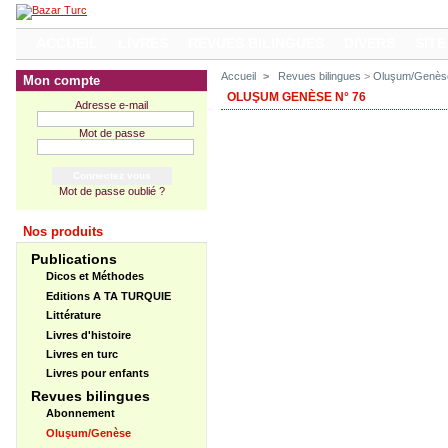
ACCUEIL
LIVRES
REVUES BILINGUES
DIVERS
SITE
Accueil
>
Revues bilingues
>
Oluşum/Genès
Mon compte
OLUŞUM GENÈSE N° 76
Adresse e-mail
Mot de passe
Mot de passe oublié ?
Nos produits
Publications
Dicos et Méthodes
Editions A TA TURQUIE
Littérature
Livres d'histoire
Livres en turc
Livres pour enfants
Revues bilingues
Abonnement
Oluşum/Genèse