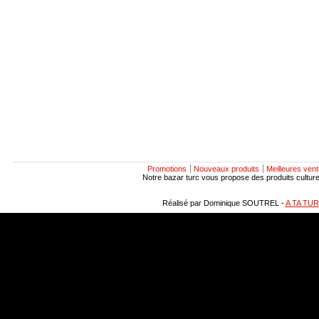
Promotions
Nouveaux produits
Meilleures ven
Notre bazar turc vous propose des produits culturels
Réalisé par Dominique SOUTREL -
A TA TU