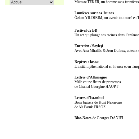
Mümtaz TEKER, un homme sans frontières
Apprenons le turc ensemble, Tome
Lumières sur nos Jeunes
38,00 €
3
Özlem YILDIRIM, un avenir tout tracé en 
Festival de BD
27,00 €
Coffret La trilogie d'Istanbul
Un art qui plonge ses racines dans l’enfan
Entretien / Soyleşi
Avec Ana Mirallès & Jean Dufaux, auteurs d
Repères / kıstas
L’instit, mythe national en France et en Tu
Lettres d’Allemagne
Mille et une fleurs de printemps
de Chantal Georgine HAUPT
Lettres d’Istanbul
Bons baisers de Kuni Nakazono
de Ali Faruk ERSÖZ
Bloc-Notes
de Georges DANIEL