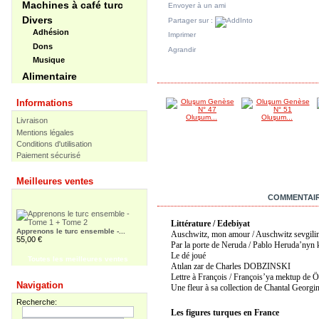
Machines à café turc
Envoyer à un ami
Divers
Partager sur :
Adhésion
Imprimer
Dons
Agrandir
Musique
DANS LA MÊME CATÉGORIE
Alimentaire
Informations
Oluşum...
Oluşum...
Livraison
Mentions légales
Conditions d'utilisation
Paiement sécurisé
Apprenons le turc ensemble /...
30,00 €
Meilleures ventes
EN SAVOIR PLUS
COMMENTAIR
Apprenons le turc ensemble -...
Littérature / Edebiyat
55,00 €
Auschwitz, mon amour / Auschwitz sevgi
Par la porte de Neruda / Pablo Heruda’nyn
Le dé joué
Toutes les meilleures ventes
Pir Sultan Abdal
Atılan zar de Charles DOBZINSKI
16,00 €
Lettre à François / François’ya mektup d
Navigation
Une fleur à sa collection de Chantal Geor
Recherche:
Les figures turques en France