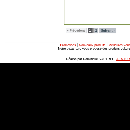
« Précédent
1
2
Suivant »
Promotions
Nouveaux produits
Meilleures ven
Notre bazar turc vous propose des produits culturels
Réalisé par Dominique SOUTREL -
A TA TU