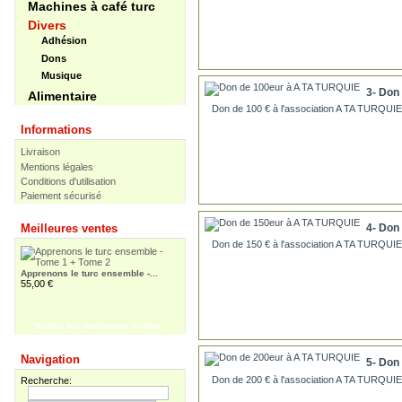
Machines à café turc
Divers
Adhésion
Dons
Musique
3- Don
Alimentaire
Don de 100 € à l'association A TA TURQUIE
Informations
Livraison
Mentions légales
Conditions d'utilisation
Paiement sécurisé
Apprenons le turc ensemble /...
30,00 €
4- Don
Meilleures ventes
Don de 150 € à l'association A TA TURQUIE
Apprenons le turc ensemble -...
55,00 €
Toutes les meilleures ventes
Pir Sultan Abdal
16,00 €
Navigation
5- Don
Don de 200 € à l'association A TA TURQUIE
Recherche: