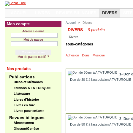
ACCUEIL
LIVRES
REVUES BILINGUES
DIVERS
SITE
Accueil
>
Divers
Mon compte
DIVERS
9 produits
Adresse e-mail
Divers
Mot de passe
sous-catégories
Adhésion
Dons
Musique
Mot de passe oublié ?
Nos produits
1- Don 
Publications
Don de 30 € à l'association A TA TURQUIE
Dicos et Méthodes
Editions A TA TURQUIE
Littérature
Livres d'histoire
Livres en turc
Livres pour enfants
Revues bilingues
2- Don 
Abonnement
Don de 50 € à l'association A TA TURQUIE
Oluşum/Genèse