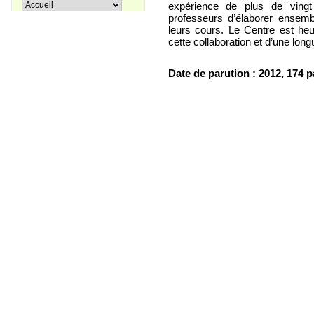
Pir Sultan Abdal
expérience de plus de ving
16,00 €
professeurs d’élaborer ensem
leurs cours. Le Centre est heu
cette collaboration et d’une lo
Date de parution : 2012, 174
Apprenons le turc ensemble, Tome
38,00 €
3
27,00 €
Coffret La trilogie d'Istanbul