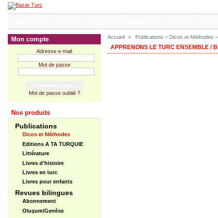
ACCUEIL
LIVRES
REVUES BILINGUES
DIVERS
SITE
Accueil
>
Publications
>
Dicos et Méthodes
>
Mon compte
APPRENONS LE TURC ENSEMBLE / 
Adresse e-mail
Mot de passe
Mot de passe oublié ?
Nos produits
Publications
Dicos et Méthodes
Editions A TA TURQUIE
Littérature
Livres d'histoire
Livres en turc
Livres pour enfants
Revues bilingues
Abonnement
Oluşum/Genèse