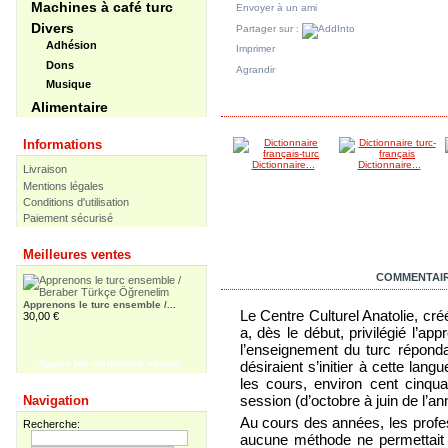
Machines à café turc
Envoyer à un ami
Divers
Partager sur :
Adhésion
Imprimer
Dons
Agrandir
Musique
DANS LA MÊME CATÉGORIE
Alimentaire
Informations
Dictionnaire...
Dictionnaire...
Livraison
Mentions légales
Conditions d'utilisation
Paiement sécurisé
Meilleures ventes
EN SAVOIR PLUS
COMMENTAIR
Apprenons le turc ensemble /...
Le Centre Culturel Anatolie, cr
30,00 €
a, dès le début, privilégié l’ap
l’enseignement du turc réponda
désiraient s’initier à cette lang
Toutes les meilleures ventes
les cours, environ cent cinq
Apprenons le turc ensemble -...
session (d’octobre à juin de l’an
Navigation
55,00 €
Au cours des années, les profes
Recherche:
aucune méthode ne permettait u