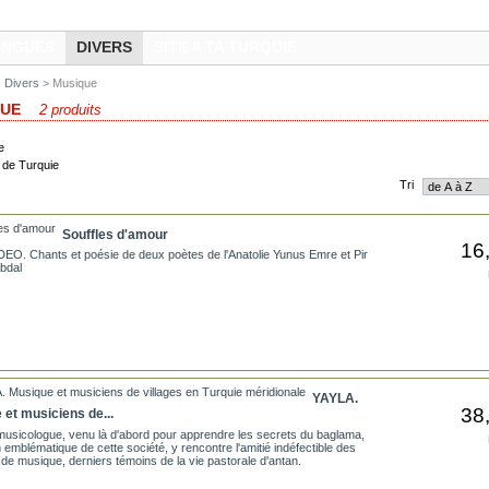
INGUES
DIVERS
SITE A TA TURQUIE
Divers
> Musique
QUE
2 produits
 de Turquie
Tri
Souffles d'amour
16
EO. Chants et poésie de deux poètes de l'Anatolie Yunus Emre et Pir
Abdal
Ajouter au pa
Voir le prod
YAYLA.
38
et musiciens de...
musicologue, venu là d'abord pour apprendre les secrets du baglama,
th emblématique de cette société, y rencontre l'amitié indéfectible des
Ajouter au pa
de musique, derniers témoins de la vie pastorale d'antan.
Voir le prod