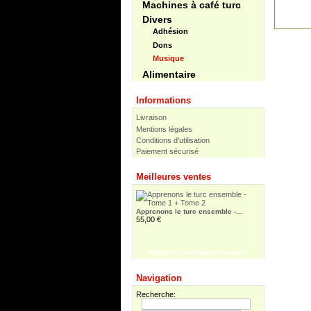
Machines à café turc
Divers
Adhésion
Dons
Musique
Alimentaire
Informations
Livraison
Mentions légales
Conditions d'utilisation
Paiement sécurisé
Apprenons le turc ensemble /...
30,00 €
Meilleures ventes
Apprenons le turc ensemble -...
55,00 €
Toutes les meilleures ventes
Pir Sultan Abdal
16,00 €
Navigation
Recherche: