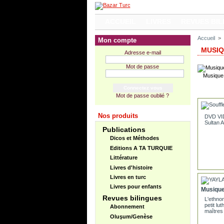
ACCUEIL
LIVRES
REVUES BIL
Accueil
>
Mon compte
MUSI
Adresse e-mail
Mot de passe
Musique
Mot de passe oublié ?
Nos produits
DVD VID
Sultan 
Publications
Dicos et Méthodes
Editions A TA TURQUIE
Littérature
Livres d'histoire
Livres en turc
Livres pour enfants
Musique 
Revues bilingues
L'ethno
petit lu
Abonnement
maîtres 
Oluşum/Genèse