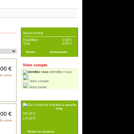
Panier
Aucun produit
Expédition
0,00 €
Total
0,00 €
Panier
Commander
Votre compte
,00 €
Idendifiez-vous
Coffret
En stock
La
nier
Votre compte
trilogie d'Istanbul
30,00 €
Votre panier
uit
(-10%)
27,00 €
Réductions
Saz à manche
long
345,00 €
,00 €
115,00 €
En stock
nier
Saz à manche
Toutes les promos
uit