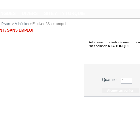
INGUES
DIVERS
SITE A TA TURQUIE
Divers
>
Adhésion
> Etudiant / Sans emploi
NT / SANS EMPLOI
Adhésion étudiant/sans e
l'association A TA TURQUIE
Plus de détails
Quantité :