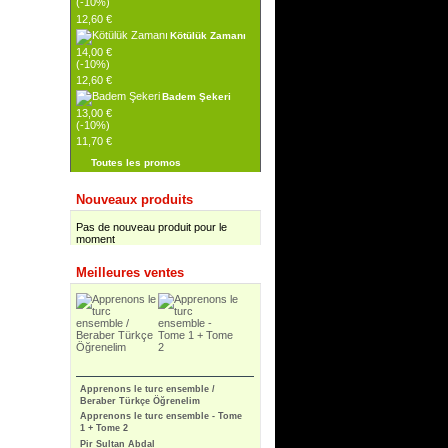
(-10%)
12,60 €
Kötülük Zamanı
14,00 €
(-10%)
12,60 €
Badem Şekeri
13,00 €
(-10%)
11,70 €
Toutes les promos
Nouveaux produits
Pas de nouveau produit pour le
moment
Meilleures ventes
Apprenons le turc ensemble /
Beraber Türkçe Öğrenelim
Apprenons le turc ensemble - Tome
1 + Tome 2
Pir Sultan Abdal