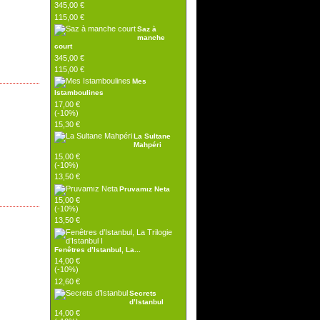
345,00 €
115,00 €
Saz à
manche
court
345,00 €
115,00 €
Mes
Istamboulines
17,00 €
(-10%)
15,30 €
La Sultane
Mahpéri
15,00 €
(-10%)
13,50 €
Pruvamız Neta
15,00 €
(-10%)
13,50 €
Fenêtres d’Istanbul, La...
14,00 €
(-10%)
12,60 €
Secrets
d’Istanbul
14,00 €