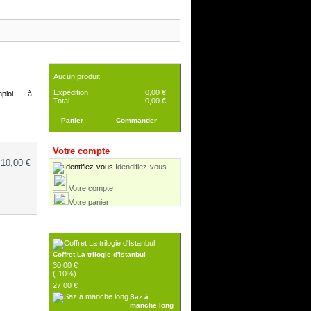
Panier
Aucun produit
Expédition
0,00 €
mploi à
Total
0,00 €
Panier
Commander
Votre compte
10,00 €
Idendifiez-vous
Votre compte
Votre panier
Réductions
Coffret La trilogie d'Istanbul
30,00 €
(-10%)
27,00 €
Saz à
manche long