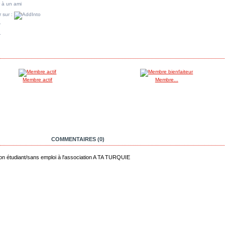
 à un ami
 sur :
r
r
A MÊME CATÉGORIE
Membre actif
Membre...
AVOIR PLUS
COMMENTAIRES (0)
on étudiant/sans emploi à l'association A TA TURQUIE