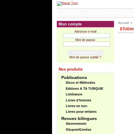
ACCUEIL
LIVRES
REVUES BIL
Accueil
>
Mon compte
ETUDIA
Adresse e-mail
Mot de passe
Mot de passe oublié ?
Nos produits
Publications
Dicos et Méthodes
Editions A TA TURQUIE
Littérature
Livres d'histoire
Livres en turc
Livres pour enfants
Revues bilingues
Abonnement
Oluşum/Genèse