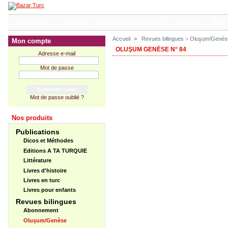
ACCUEIL
LIVRES
REVUES BILINGUES
DIVERS
SITE
Accueil
>
Revues bilingues
>
Oluşum/Genès
Mon compte
OLUŞUM GENÈSE N° 84
Adresse e-mail
Mot de passe
Mot de passe oublié ?
Nos produits
Publications
Dicos et Méthodes
Editions A TA TURQUIE
Littérature
Livres d'histoire
Livres en turc
Livres pour enfants
Revues bilingues
Abonnement
Oluşum/Genèse