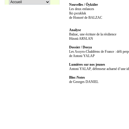
Pir Sultan Abdal
Nouvelles / Öyküler
16,00 €
Les deux enfances
Iki çocukluk
de Honoré de BALZAC
Analyse
Apprenons le turc ensemble, Tome
Balzac, une écriture de la résilience
38,00 €
3
Hüsnü ARSLAN
Dossier / Dosya
Les Assyro-Chaldéens de France : défi perpét
27,00 €
de Antoni YALAP
Coffret La trilogie d'Istanbul
Lumières sur nos jeunes
Antoni YALAP, défenseur acharné d’une iden
Bloc-Notes
de Georges DANIEL