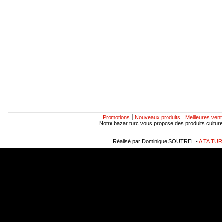
Promotions
Nouveaux produits
Meilleures ven
Notre bazar turc vous propose des produits culturels
Réalisé par Dominique SOUTREL -
A TA TU