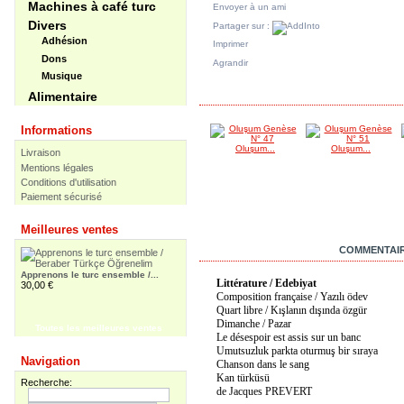
Machines à café turc
Envoyer à un ami
Divers
Partager sur :
Adhésion
Imprimer
Dons
Agrandir
Musique
DANS LA MÊME CATÉGORIE
Alimentaire
Informations
Oluşum...
Oluşum...
Livraison
Mentions légales
Conditions d'utilisation
Paiement sécurisé
Meilleures ventes
EN SAVOIR PLUS
COMMENTAIR
Apprenons le turc ensemble /...
Littérature / Edebiyat
30,00 €
Composition française / Yazılı ödev
Quart libre / Kışlanın dışında özgür
Dimanche / Pazar
Toutes les meilleures ventes
Le désespoir est assis sur un banc
Umutsuzluk parkta oturmuş bir sıraya
Apprenons le turc ensemble -...
Navigation
55,00 €
Chanson dans le sang
Kan türküsü
Recherche:
de Jacques PREVERT