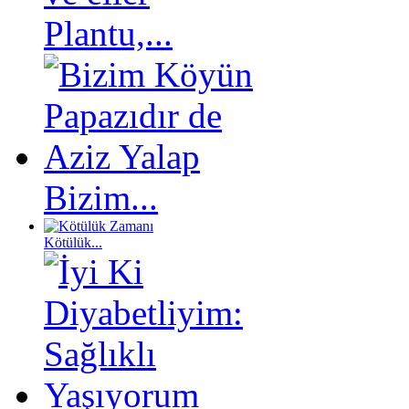
Plantu,...
Bizim...
Kötülük...