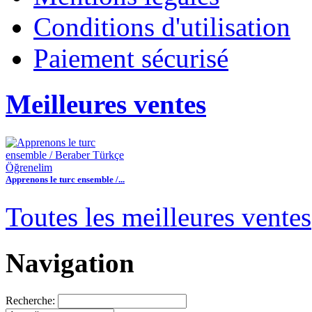
Conditions d'utilisation
Paiement sécurisé
Meilleures ventes
Apprenons le turc ensemble /...
30,00 €
Toutes les meilleures ventes
Apprenons le turc ensemble -...
Navigation
55,00 €
Pir Sultan Abdal
Recherche:
16,00 €