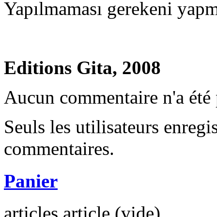
Ya­pıl­ma­ma­sı ge­re­ke­ni yap
Editions Gita, 2008
Aucun commentaire n'a été 
Seuls les utilisateurs enregi
commentaires.
Panier
articles
article
(vide)