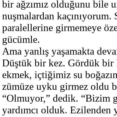
bir ağ­zı­mız ol­du­ğu­nu bi­le u
nuş­ma­lar­dan ka­çı­nı­yo­rum. 
pa­ra­lel­le­ri­ne gir­me­me­ye ö
gü­cüm­le.
A­ma yan­lış ya­şa­mak­ta de­v
Düş­tük bir kez. Gör­dük bir k
ek­mek, iç­ti­ği­miz su bo­ğa­z
zü­mü­ze uy­ku gir­mez ol­du b
“Olmuyor,”­­ de­dik. “Bi­zim gö­
yar­dım­cı ol­duk. Ezi­len­den y