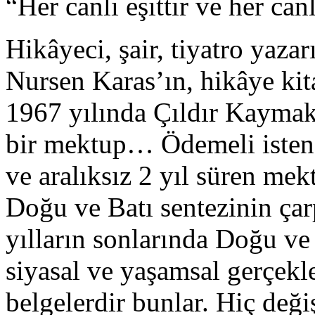
“Her canlı eşittir ve her ca
Hikâyeci, şair, tiyatro yazar
Nursen Karas’ın, hikâye kit
1967 yılında Çıldır Kayma
bir mektup… Ödemeli istene
ve aralıksız 2 yıl süren mek
Doğu ve Batı sentezinin çarp
yılların sonlarında Doğu ve
siyasal ve yaşamsal gerçekl
belgelerdir bunlar. Hiç deği