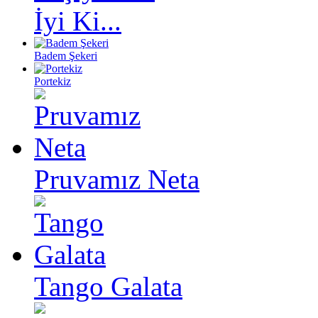
İyi Ki...
Badem Şekeri
Portekiz
Pruvamız Neta
Tango Galata