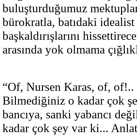
buluşturduğumuz mektuplar,
bürokratla, batıdaki idealist
başkaldırışlarını hissettirece
arasında yok olmama çığlıkl
“Of, Nur­sen Ka­ras, of, of!..
Bil­me­di­ği­niz o ka­dar çok şe
ban­cı­ya, san­ki ya­ban­cı deği
ka­dar çok şey var ki... An­la­