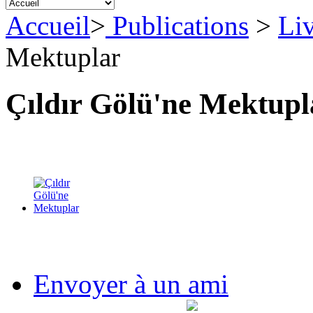
Accueil
>
Publications
>
Liv
Apprenons le turc ensemble,
Tome 3
Mektuplar
38,00 €
Çıldır Gölü'ne Mektupl
Coffret La trilogie d'Istanbul
27,00 €
Envoyer à un ami