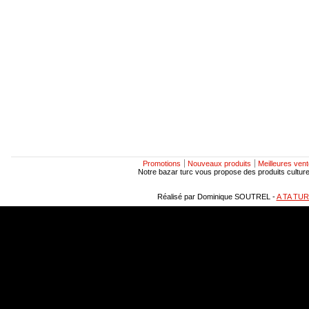
Promotions
Nouveaux produits
Meilleures ven
Notre bazar turc vous propose des produits culturels
Réalisé par Dominique SOUTREL -
A TA TU