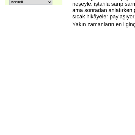
Pir Sultan Abdal
neşeyle, iştahla sarıp sar
16,00 €
ama sonradan anlatırken 
sıcak hikâyeler paylaşıyor
Yakın zamanların en ilginç
Apprenons le turc ensemble, Tome
38,00 €
3
27,00 €
Coffret La trilogie d'Istanbul