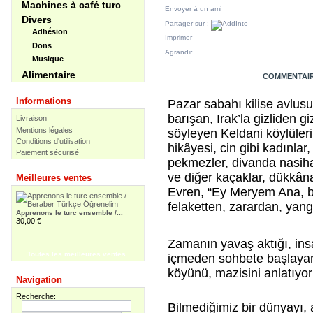
Machines à café turc
Envoyer à un ami
Divers
Partager sur :
Adhésion
Imprimer
Dons
Agrandir
Musique
Alimentaire
EN SAVOIR PLUS
COMMENTAIR
Informations
Pazar sabahı kilise avlus
barışan, Irak’la gizliden gi
Livraison
Mentions légales
söyleyen Keldani köylüleri
Conditions d'utilisation
hikâyesi, cin gibi kadınlar
Paiement sécurisé
pekmezler, divanda nasihat
ve diğer kaçaklar, dükkân
Meilleures ventes
Evren, “Ey Meryem Ana, b
felaketten, zarardan, yang
Apprenons le turc ensemble /...
30,00 €
Zamanın yavaş aktığı, ins
Toutes les meilleures ventes
içmeden sohbete başlayama
köyünü, mazisini anlatıyo
Apprenons le turc ensemble -...
Navigation
55,00 €
Recherche:
Bilmediğimiz bir dünyayı, a