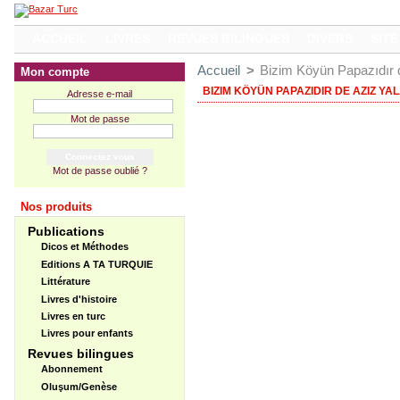
ACCUEIL
LIVRES
REVUES BILINGUES
DIVERS
SITE
Accueil
>
Bizim Köyün Papazıdır 
Mon compte
BIZIM KÖYÜN PAPAZIDIR DE AZIZ YA
Adresse e-mail
Mot de passe
Mot de passe oublié ?
Nos produits
Publications
Dicos et Méthodes
Editions A TA TURQUIE
Littérature
Livres d'histoire
Livres en turc
Livres pour enfants
Revues bilingues
Abonnement
Oluşum/Genèse