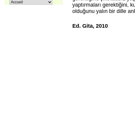
Pir Sultan Abdal
yaptırmaları gerektiğini, k
16,00 €
olduğunu yalın bir dille an
Ed. Gita, 2010
Apprenons le turc ensemble, Tome
38,00 €
3
27,00 €
Coffret La trilogie d'Istanbul