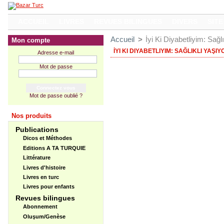
ACCUEIL
LIVRES
REVUES BILINGUES
DIVERS
SITE
Accueil
>
İyi Ki Diyabetliyim: Sağ
Mon compte
İYI KI DIYABETLIYIM: SAĞLIKLI YAŞI
Adresse e-mail
Mot de passe
Mot de passe oublié ?
Nos produits
Publications
Dicos et Méthodes
Editions A TA TURQUIE
Littérature
Livres d'histoire
Livres en turc
Livres pour enfants
Revues bilingues
Abonnement
Oluşum/Genèse