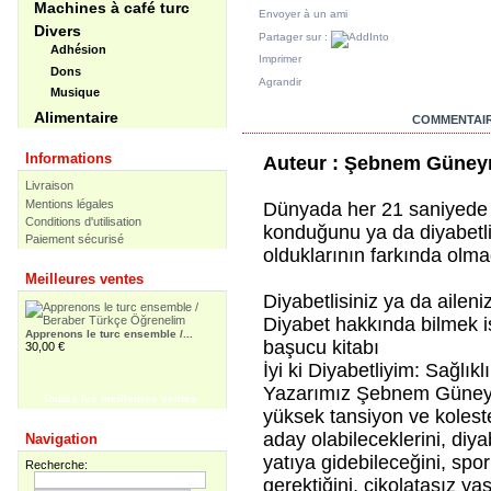
Machines à café turc
Envoyer à un ami
Divers
Partager sur :
Adhésion
Imprimer
Dons
Agrandir
Musique
Alimentaire
EN SAVOIR PLUS
COMMENTAIR
Informations
Auteur : Şebnem Güne
Livraison
Mentions légales
Dünyada her 21 saniyede bi
Conditions d'utilisation
konduğunu ya da diyabetli 
Paiement sécurisé
olduklarının farkında olma
Meilleures ventes
Diyabetlisiniz ya da aileni
Diyabet hakkında bilmek is
Apprenons le turc ensemble /...
başucu kitabı
30,00 €
İyi ki Diyabetliyim: Sağlık
Yazarımız Şebnem Güneyma
Toutes les meilleures ventes
yüksek tansiyon ve koleste
Apprenons le turc ensemble -...
aday olabileceklerini, diy
Navigation
55,00 €
yatıya gidebileceğini, spo
Recherche:
gerektiğini, çikolatasız y