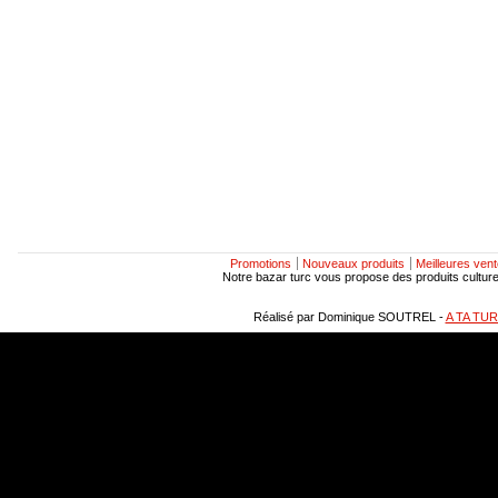
Promotions
Nouveaux produits
Meilleures ven
Notre bazar turc vous propose des produits culturels
Réalisé par Dominique SOUTREL -
A TA TU