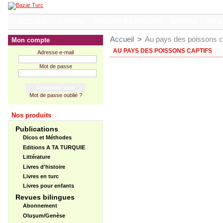
ACCUEIL
LIVRES
REVUES BILINGUES
DIVERS
SITE
Accueil
>
Au pays des poissons c
Mon compte
AU PAYS DES POISSONS CAPTIFS
Adresse e-mail
Mot de passe
Mot de passe oublié ?
Nos produits
Publications
Dicos et Méthodes
Editions A TA TURQUIE
Littérature
Livres d'histoire
Livres en turc
Livres pour enfants
Revues bilingues
Abonnement
Oluşum/Genèse