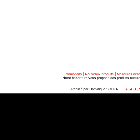
Promotions
Nouveaux produits
Meilleures ven
Notre bazar turc vous propose des produits culturels
Réalisé par Dominique SOUTREL -
A TA TU