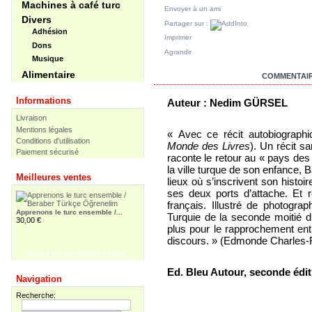
Machines à café turc
Envoyer à un ami
Divers
Partager sur :
Adhésion
Imprimer
Dons
Agrandir
Musique
Alimentaire
EN SAVOIR PLUS
COMMENTAIR
Informations
Auteur : Nedim GÜRSEL
Livraison
Mentions légales
« Avec ce récit autobiograph
Conditions d'utilisation
Monde des Livres
). Un récit s
Paiement sécurisé
raconte le retour au « pays des 
la ville turque de son enfance, 
Meilleures ventes
lieux où s’inscrivent son histoir
ses deux ports d’attache. Et 
français. Illustré de photograp
Apprenons le turc ensemble /...
Turquie de la seconde moitié 
30,00 €
plus pour le rapprochement ent
discours. » (Edmonde Charles
Toutes les meilleures ventes
Ed. Bleu Autour, seconde édit
Apprenons le turc ensemble -...
Navigation
55,00 €
Recherche: