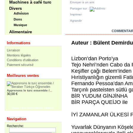
Machines à café turc
Envoyer à un ami
Divers
Partager sur :
Adhésion
Imprimer
Dons
Agrandir
Musique
EN SAVOIR PLUS
COMMENTAIR
Alimentaire
Auteur : Bülent Demirdu
Informations
Livraison
Mentions légales
Lizbon’dan Porto’ya
Conditions d'utilisation
Tejo Nehri’nden Cabo da 
Paiement sécurisé
Keşifler çağı Belem’inden
Meilleures ventes
Hıristiyanlığın gizemli Fat
Fernando Pessoa’dan Ama
Tarçınlı pasteisten sütlü 
Apprenons le turc ensemble /...
30,00 €
BİR YUDUM GİNJİNHA
BİR PARÇA QUEİJO ile
Toutes les meilleures ventes
İYİ ZAMANLAR ÜLKESİ 
Apprenons le turc ensemble -...
Navigation
55,00 €
Yuvarlak Dünyanın Köşeleri 
Recherche: