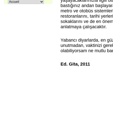
yaşayacaklarınızla ilgili o
Pir Sultan Abdal
16,00 €
bastığınız andan başlayara
metro ve otobüs sistemleri
restoranlarını, tarihi yerle
sokaklarını ve de en öneml
anlatmaya çalışacaktır.
Apprenons le turc ensemble, Tome
38,00 €
3
Yabancı diyarlarda, en güz
unutmadan, vaktinizi gerek
27,00 €
Coffret La trilogie d'Istanbul
olabiliyorsam ne mutlu b
Ed. Gita, 2011