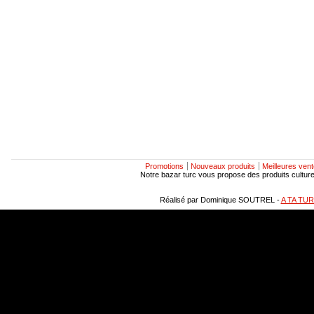
Promotions
Nouveaux produits
Meilleures ven
Notre bazar turc vous propose des produits culturels
Réalisé par Dominique SOUTREL -
A TA TU