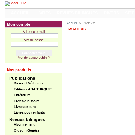
ACCUEIL
LIVRES
REVUES BILINGUES
DIVERS
SITE
Accueil
>
Portekiz
Mon compte
PORTEKIZ
Adresse e-mail
Mot de passe
Mot de passe oublié ?
Nos produits
Publications
Dicos et Méthodes
Editions A TA TURQUIE
Littérature
Livres d'histoire
Livres en turc
Livres pour enfants
Revues bilingues
Abonnement
Oluşum/Genèse