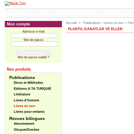
ACCUEIL
LIVRES
REVUES BILINGUES
DIVERS
SITE
Accueil
>
Publications
>
Livres en turc
> Plant
Mon compte
PLANTU, KANATLAR VE ELLER
Adresse e-mail
Mot de passe
Mot de passe oublié ?
Nos produits
Publications
Dicos et Méthodes
Editions A TA TURQUIE
Littérature
Livres d'histoire
Livres en turc
Livres pour enfants
Revues bilingues
Abonnement
Oluşum/Genèse