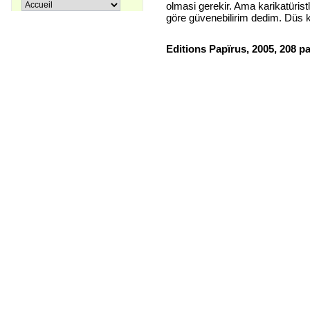
Pir Sultan Abdal
olmasi gerekir. Ama karikatüristl
16,00 €
göre güvenebilirim dedim. Düs ki
Editions Papïrus, 2005,
208 p
Apprenons le turc ensemble, Tome
38,00 €
3
27,00 €
Coffret La trilogie d'Istanbul