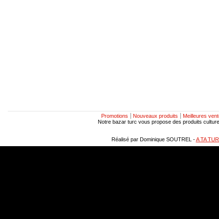
Promotions
Nouveaux produits
Meilleures ven
Notre bazar turc vous propose des produits culturels
Réalisé par Dominique SOUTREL -
A TA TU