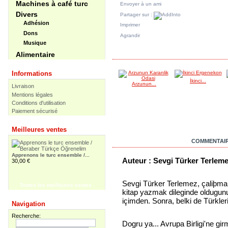
Machines à café turc
Envoyer à un ami
Divers
Partager sur :
Adhésion
Imprimer
Dons
Agrandir
Musique
DANS LA MÊME CATÉGORIE
Alimentaire
Informations
İkinci...
Arzunun...
Livraison
Mentions légales
Conditions d'utilisation
Paiement sécurisé
Meilleures ventes
EN SAVOIR PLUS
COMMENTAIR
Apprenons le turc ensemble /...
Auteur : Sevgi Türker Terlem
30,00 €
Sevgi Türker Terlemez, çaliþmami
Toutes les meilleures ventes
kitap yazmak dileginde oldugunu 
Apprenons le turc ensemble -...
içimden. Sonra, belki de Türkler
Navigation
55,00 €
Recherche:
Dogru ya... Avrupa Birligi'ne gir