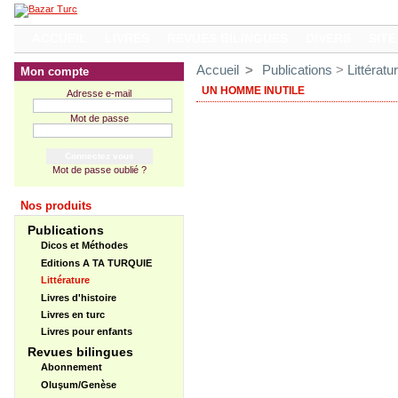
ACCUEIL
LIVRES
REVUES BILINGUES
DIVERS
SITE
Accueil
>
Publications
>
Littératu
Mon compte
UN HOMME INUTILE
Adresse e-mail
Mot de passe
Mot de passe oublié ?
Nos produits
Publications
Dicos et Méthodes
Editions A TA TURQUIE
Littérature
Livres d'histoire
Livres en turc
Livres pour enfants
Revues bilingues
Abonnement
Oluşum/Genèse