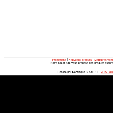
Promotions
Nouveaux produits
Meilleures ven
Notre bazar turc vous propose des produits culturels
Réalisé par Dominique SOUTREL -
A TA TU