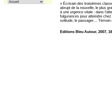
Pir Sultan Abdal
« Écrivain des troisièmes classe
16,00 €
abrupt de la nouvelle, le plus gr
à une urgence vitale : dans l’atte
fulgurances pour atteindre chez l
solitude, le passager… Témoin 
Apprenons le turc ensemble, Tome
E
ditions Bleu Autour,
2007, 1
38,00 €
3
27,00 €
Coffret La trilogie d'Istanbul