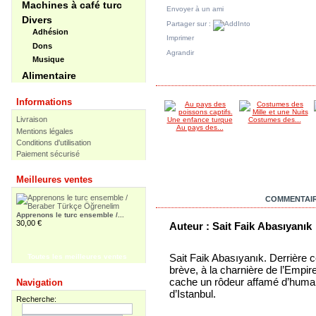
Machines à café turc
Envoyer à un ami
Divers
Partager sur :
Adhésion
Imprimer
Dons
Agrandir
Musique
Alimentaire
DANS LA MÊME CATÉGORIE
Informations
Livraison
Costumes des...
Au pays des...
Mentions légales
Conditions d'utilisation
Paiement sécurisé
Meilleures ventes
EN SAVOIR PLUS
COMMENTAIR
Apprenons le turc ensemble /...
30,00 €
Auteur : Sait Faik
Abasıyanık
Sait Faik Abasıyanık. Derrière 
Toutes les meilleures ventes
brève, à la charnière de l’Empir
Apprenons le turc ensemble -...
cache un rôdeur affamé d’human
Navigation
55,00 €
d’Istanbul.
Recherche: