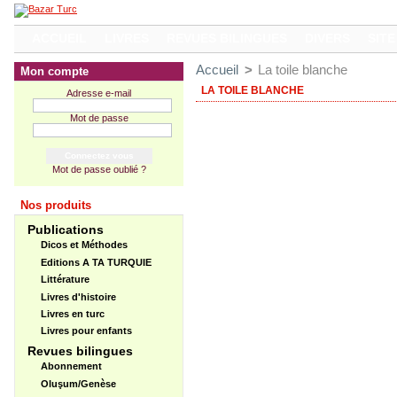
ACCUEIL
LIVRES
REVUES BILINGUES
DIVERS
SITE
Accueil
>
La toile blanche
Mon compte
LA TOILE BLANCHE
Adresse e-mail
Mot de passe
Mot de passe oublié ?
Nos produits
Publications
Dicos et Méthodes
Editions A TA TURQUIE
Littérature
Livres d'histoire
Livres en turc
Livres pour enfants
Revues bilingues
Abonnement
Oluşum/Genèse