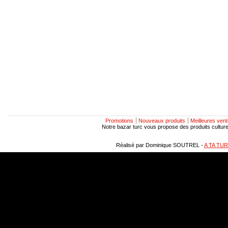
Promotions
Nouveaux produits
Meilleures ven
Notre bazar turc vous propose des produits culturels
Réalisé par Dominique SOUTREL -
A TA TU