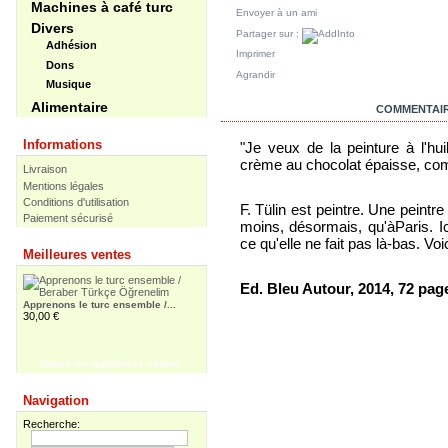
Machines à café turc
Envoyer à un ami
Divers
Partager sur :
Adhésion
Imprimer
Dons
Agrandir
Musique
Alimentaire
EN SAVOIR PLUS
COMMENTAIR
Informations
"Je veux de la peinture à l'
crème au chocolat épaisse, co
Livraison
Mentions légales
Conditions d'utilisation
F. Tülin est peintre. Une peintre
Paiement sécurisé
moins, désormais, qu'àParis. Ici
ce qu'elle ne fait pas là-bas. Voi
Meilleures ventes
Ed. Bleu Autour, 2014, 72 pag
Apprenons le turc ensemble /...
30,00 €
Toutes les meilleures ventes
Apprenons le turc ensemble -...
Navigation
55,00 €
Recherche: