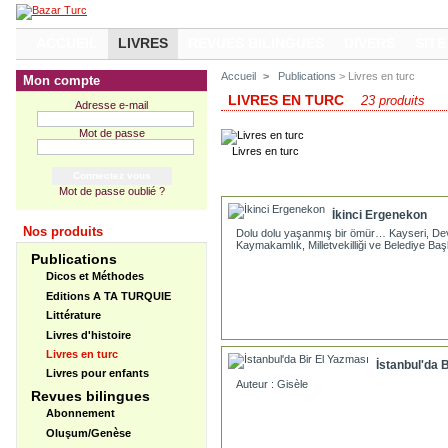
ACCUEIL
LIVRES
REVUES BILINGUES
DIVERS
SITE
Accueil
>
Publications
> Livres en turc
Mon compte
LIVRES EN TURC
23 produits
Adresse e-mail
Mot de passe
Livres en turc
Mot de passe oublié ?
İkinci Ergenekon
Nos produits
Dolu dolu yaşanmış bir ömür… Kayseri, Dev
Kaymakamlık, Milletvekilliği ve Belediye Ba
Publications
Dicos et Méthodes
Editions A TA TURQUIE
Littérature
Livres d'histoire
Livres en turc
İstanbul'da 
Livres pour enfants
Auteur : Gisèle
Revues bilingues
Abonnement
Oluşum/Genèse