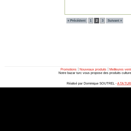
« Précédent
1
2
3
Suivant »
Promotions
Nouveaux produits
Meilleures ven
Notre bazar turc vous propose des produits culturels
Réalisé par Dominique SOUTREL -
A TA TU