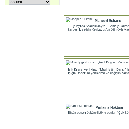
Pir Sultan Abdal
16,00 €
Mahperi Sultane
13. yüzyılda Anadolu’dayız... Sekiz yıl sür
kardeşi İzzeddin Keykavus’un ölümüyle Alae
Apprenons le turc ensemble, Tome
38,00 €
3
27,00 €
Coffret La trilogie d'Istanbul
Işık Kırgız, yeni kitabı “Mavi Işığın Dansı” i
Işığın Dansı” ile yenilenme ve değişim zaman
Parlama Noktası
Bütün başarı öyküleri böyle başlar: "Çok kü