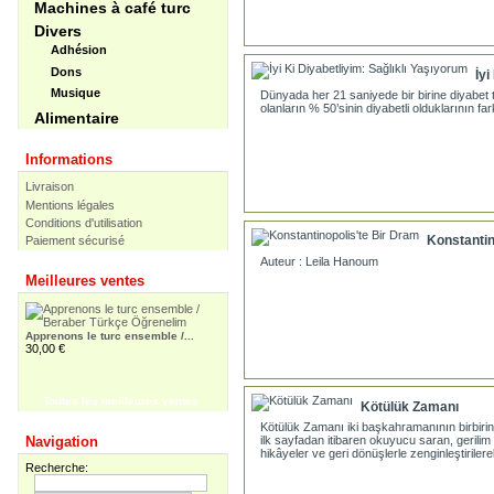
Machines à café turc
Divers
Adhésion
Dons
İyi
Musique
Dünyada her 21 saniyede bir birine diyabet 
olanların % 50’sinin diyabetli olduklarının f
Alimentaire
Informations
Livraison
Mentions légales
Conditions d'utilisation
Konstantin
Paiement sécurisé
Auteur : Leila Hanoum
Meilleures ventes
Apprenons le turc ensemble /...
30,00 €
Toutes les meilleures ventes
Kötülük Zamanı
Kötülük Zamanı iki başkahramanının birbirin
Apprenons le turc ensemble -...
Navigation
ilk sayfadan itibaren okuyucu saran, gerilim 
55,00 €
hikâyeler ve geri dönüşlerle zenginleştiriler
Recherche: