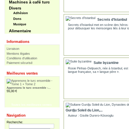
Machines à café turc
Divers
Adhésion
Dons
Secrets d’Istanbul
Musique
Secrets d’Istanbul met en scène des héros 
pour débusquer les mensonges liés à leur id
Alimentaire
Informations
Livraison
Mentions légales
Conditions d'utilisation
Suite byzantine
Paiement sécurisé
Apprenons le turc ensemble /...
30,00 €
Rosie Pinhas-Delpuech, née à Istanbul, est 
langue française, sa « langue père ».
Meilleures ventes
Apprenons le turc ensemble -...
55,00 €
Toutes les meilleures ventes
Pir Sultan Abdal
16,00 €
Gurdju Soleil du Lion,...
Navigation
Auteur : Gisèle Durero-Köseoglu
Recherche: