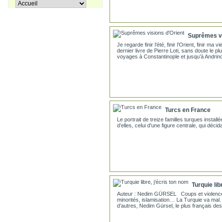
Apprenons le turc ensemble, Tome
38,00 €
3
Suprêmes vi
Je regarde finir l’été, finir l’Orient, finir ma 
dernier livre de Pierre Loti, sans doute le pl
27,00 €
Coffret La trilogie d'Istanbul
voyages à Constantinople et jusqu’à Andrino
Turcs en France
Le portrait de treize familles turques insta
d’elles, celui d’une figure centrale, qui décid
Turquie lib
Auteur : Nedim GÜRSEL Coups et violences
minorités, islamisation… La Turquie va mal
d’autres, Nedim Gürsel, le plus français des