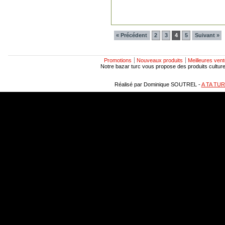
« Précédent
2
3
4
5
Suivant »
Promotions
Nouveaux produits
Meilleures ven
Notre bazar turc vous propose des produits culturels
Réalisé par Dominique SOUTREL -
A TA TU