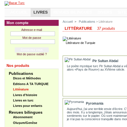
ACCUEIL
LIVRES
REVUES BILINGUES
DIVERS
SITE
Accueil
>
Publications
> Littérature
Mon compte
LITTÉRATURE
37 produits
Adresse e-mail
Mot de passe
Littérature de Turquie
Mot de passe oublié ?
Pir Sultan Abdal
Nos produits
Le poète mystique turc Pir Sultan Abdal a vé
alors «Pays de Roum») au XVIème siècle.
Publications
Dicos et Méthodes
Editions A TA TURQUIE
Littérature
Livres d'histoire
Livres en turc
Pyromania
Livres pour enfants
Aujourd’hui, j’ai une terrible envie d’écrire. C
Revues bilingues
des mois. Il y a longtemps, j’étais amoureu
sentiments sur le papier. Où sont maintena
Abonnement
je n’ai pas la conscience tranquille dans m
Oluşum/Genèse