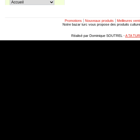
Apprenons le turc ensemble, Tome
38,00 €
3
Promotions
Nouveaux produits
Meilleures ven
Notre bazar turc vous propose des produits culturels
27,00 €
Coffret La trilogie d'Istanbul
Réalisé par Dominique SOUTREL -
A TA TU