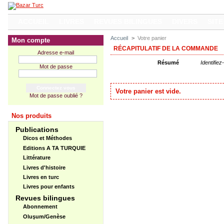
ACCUEIL
LIVRES
REVUES BILINGUES
DIVERS
SITE
Accueil
>
Votre panier
Mon compte
RÉCAPITULATIF DE LA COMMANDE
Adresse e-mail
Résumé
Identifie
Mot de passe
Votre panier est vide.
Mot de passe oublié ?
Nos produits
Publications
Dicos et Méthodes
Editions A TA TURQUIE
Littérature
Livres d'histoire
Livres en turc
Livres pour enfants
Revues bilingues
Abonnement
Oluşum/Genèse