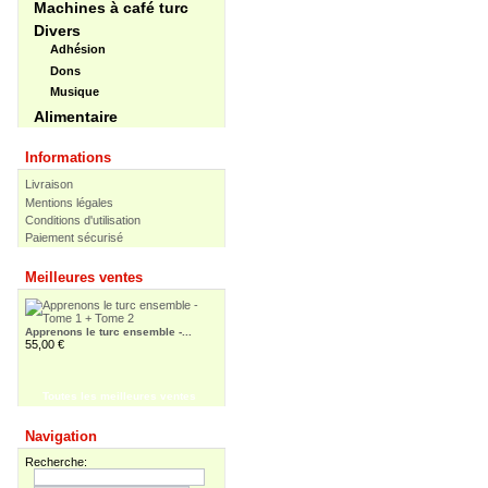
Machines à café turc
Divers
Adhésion
Dons
Musique
Alimentaire
Informations
Livraison
Mentions légales
Conditions d'utilisation
Paiement sécurisé
Apprenons le turc ensemble /...
30,00 €
Meilleures ventes
Apprenons le turc ensemble -...
55,00 €
Toutes les meilleures ventes
Pir Sultan Abdal
16,00 €
Navigation
Recherche: