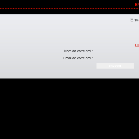
E
Envoyer cette page à un ami susce
Env
Ol
Nom de votre ami :
Email de votre ami :